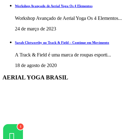
Workshop Avançado de Aerial Yoga Os 4 Elementos
Workshop Avançado de Aerial Yoga Os 4 Elementos...
24 de março de 2023
Sarah Clotworthy no Track & Field – Continue em Movimento
A Track & Field é uma marca de roupas esporti...
18 de agosto de 2020
AERIAL YOGA BRASIL
+55 48 3206 1983
+55 48 99945-5134
contato@aerialyogaonline.com.br
Av. dos Amores, 201 | 88053-403 | Jurerê Internacional |
Florianópolis | Brasil