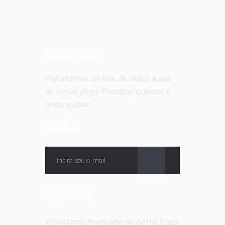
SOBRE NÓS
Plataforma on-line de vídeo aulas
de aerial yoga. Pratique quando e
onde quiser.
ASSINE
NOTÍCIAS
Workshop Avançado de Aerial Yoga