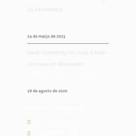
Os 4 Elementos
Workshop Avançado de Aerial Yoga Os 4
Elementos...
24 de março de 2023
Sarah Clotworthy no Track & Field –
Continue em Movimento
A Track & Field é uma marca de roupas
esporti...
18 de agosto de 2020
AERIAL YOGA BRASIL
+55 48 3206 1983
+55 48 99945-5134