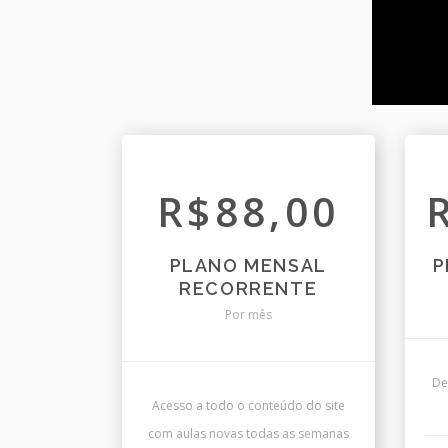
R$88,00
PLANO MENSAL
P
RECORRENTE
Por mês
De
Acesso a todo o conteúdo do site
com aulas novas todas as semanas