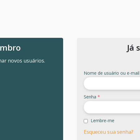
embro
Já
ar novos usuários.
Nome de usuário ou e-mai
Senha
*
Lembre-me
Esqueceu sua senha?