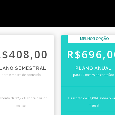
MELHOR OPÇÃO
R$408,00
R$696,0
LANO SEMESTRAL
PLANO ANUAL
para 6 meses de conteúdo
para 12 meses de conteúdo
sconto de 22,72% sobre o valor
Desconto de 34,09% sobre o va
mensal
mensal