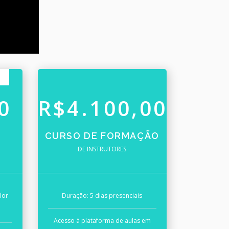
0
R$4.100,00
CURSO DE FORMAÇÃO
DE INSTRUTORES
lor
Duração: 5 dias presenciais
Acesso à plataforma de aulas em