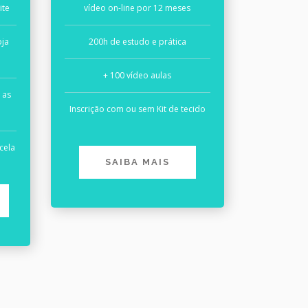
ite
vídeo on-line por 12 meses
oja
200h de estudo e prática
+ 100 vídeo aulas
 as
Inscrição com ou sem Kit de tecido
cela
SAIBA MAIS