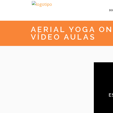
H
AERIAL YOGA ON
VÍDEO AULAS
E