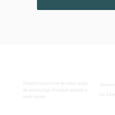
SOBRE NÓS
NOTÍC
Plataforma on-line de vídeo aulas
Worksho
de aerial yoga. Pratique quando e
Os 4 El
onde quiser.
Workshop
ASSINE
Elementos