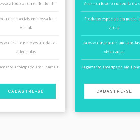
esso a todo o conteúdo do site.
Acesso a todo o conteúdo do s
odutos especiais em nossa loja
Produtos especiais em nossa l
virtual.
virtual
esso durante 6 meses a todas as
Acesso durante um ano a todas
vídeo aulas
vídeo aulas
amento antecipado em 1 parcela
Pagamento antecipado em 1 par
CADASTRE-SE
CADASTRE-SE