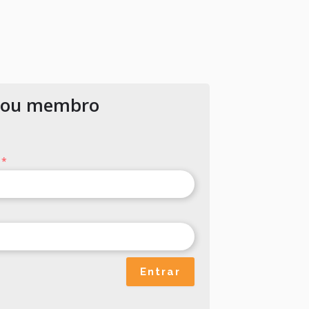
 sou membro
l
*