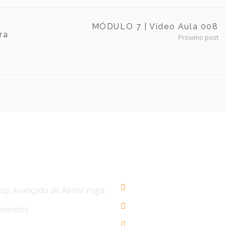
MÓDULO 7 | Vídeo Aula 008
ra
Próximo post
IAS
AERIAL YOGA BRASIL
+55 48 3206 1983
p Avançado de Aerial Yoga
+55 48 99945-5134
ementos
contato@aerialyogaonl
 Avançado de Aerial Yoga Os 4