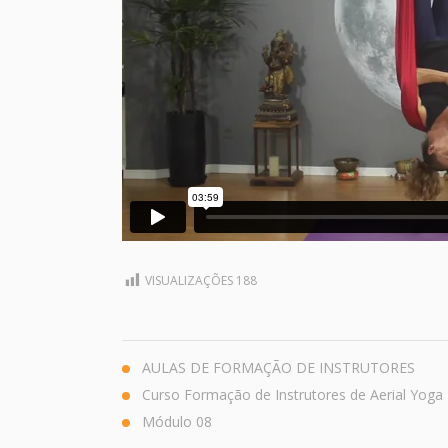
VISUALIZAÇÕES
188
AULAS DE FORMAÇÃO DE INSTRUTORES
Curso Formação de Instrutores de Aerial Yoga
Módulo 08