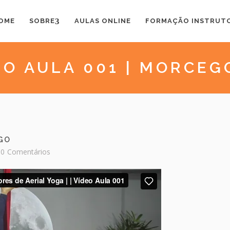
OME
SOBRE
AULAS ONLINE
FORMAÇÃO INSTRUT
EO AULA 001 | MORCEG
EGO
0
Comentários