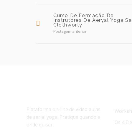
Curso De Formação De
Instrutores De Aeryal Yoga Sa
Clothworty
Postagem anterior
SOBRE NÓS
NOTÍC
Plataforma on-line de vídeo aulas
Worksho
de aerial yoga. Pratique quando e
Os 4 El
onde quiser.
Workshop