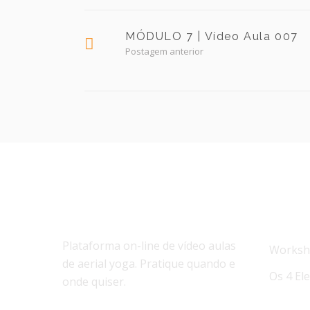
MÓDULO 7 | Vídeo Aula 007
Postagem anterior
SOBRE NÓS
NOTÍC
Plataforma on-line de vídeo aulas
Worksho
de aerial yoga. Pratique quando e
Os 4 El
onde quiser.
Workshop