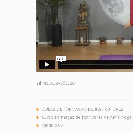
VISUALIZAÇÕES
287
AULAS DE FORMAÇÃO DE INSTRUTORES
Curso Formação de Instrutores de Aerial Yoga
Módulo 07