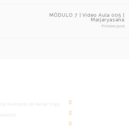
MÓDULO 7 | Vídeo Aula 005 |
Marjaryasana
Próximo post
IAS
AERIAL YOGA BRASIL
+55 48 3206 1983
p Avançado de Aerial Yoga
+55 48 99945-5134
ementos
contato@aerialyogaonl
 Avançado de Aerial Yoga Os 4