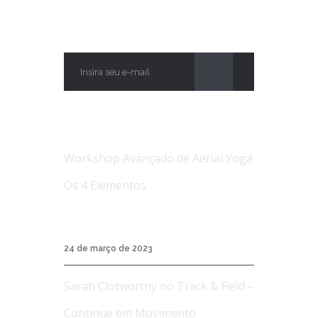
ASSINE
NOTÍCIAS
Workshop Avançado de Aerial Yoga
Os 4 Elementos
Workshop Avançado de Aerial Yoga Os 4
Elementos...
24 de março de 2023
Sarah Clotworthy no Track & Field –
Continue em Movimento