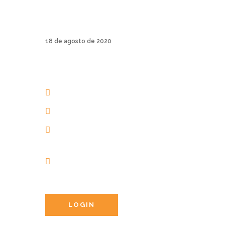
A Track & Field é uma marca de roupas
esporti...
18 de agosto de 2020
AERIAL YOGA BRASIL
+55 48 3206 1983
+55 48 99945-5134
contato@aerialyogaonline.com.br
Av. dos Amores, 201 | 88053-
403 | Jurerê Internacional |
Florianópolis | Brasil
LOGIN