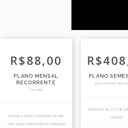
R$88,00
R$408
PLANO MENSAL
PLANO SEME
RECORRENTE
para 6 meses de co
Por mês
Desconto de 22,72% sob
Acesso a todo o conteúdo do site
mensal
com aulas novas todas as semanas