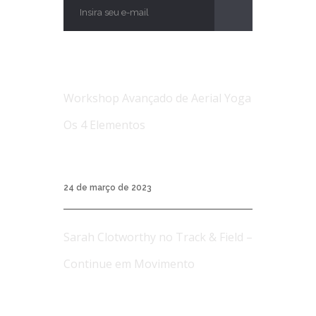
NOTÍCIAS
Workshop Avançado de Aerial Yoga
Os 4 Elementos
Workshop Avançado de Aerial Yoga Os 4
Elementos...
24 de março de 2023
Sarah Clotworthy no Track & Field –
Continue em Movimento
A Track & Field é uma marca de roupas
esporti...