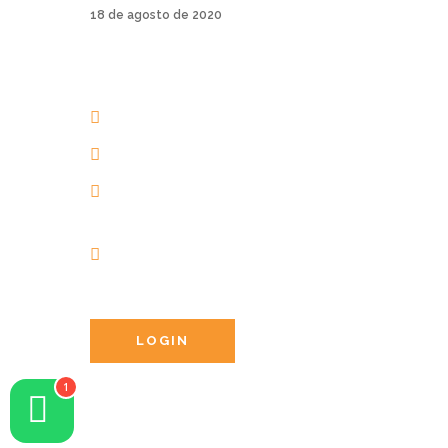
18 de agosto de 2020
AERIAL YOGA BRASIL
+55 48 3206 1983
+55 48 99945-5134
contato@aerialyogaonline.com.br
Av. dos Amores, 201 | 88053-
403 | Jurerê Internacional |
Florianópolis | Brasil
LOGIN