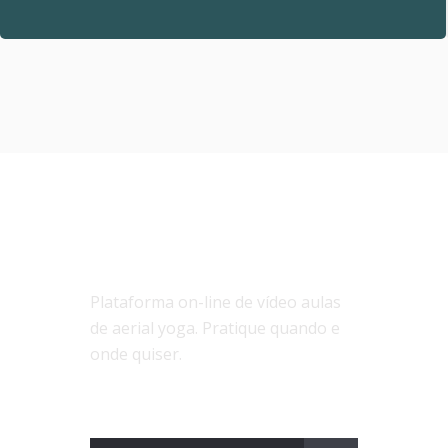
SOBRE NÓS
Plataforma on-line de vídeo aulas
de aerial yoga. Pratique quando e
onde quiser.
ASSINE