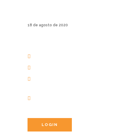
A Track & Field é uma marca de roupas
esporti...
18 de agosto de 2020
AERIAL YOGA BRASIL
+55 48 3206 1983
+55 48 99945-5134
contato@aerialyogaonline.com.br
Av. dos Amores, 201 | 88053-
403 | Jurerê Internacional |
Florianópolis | Brasil
LOGIN