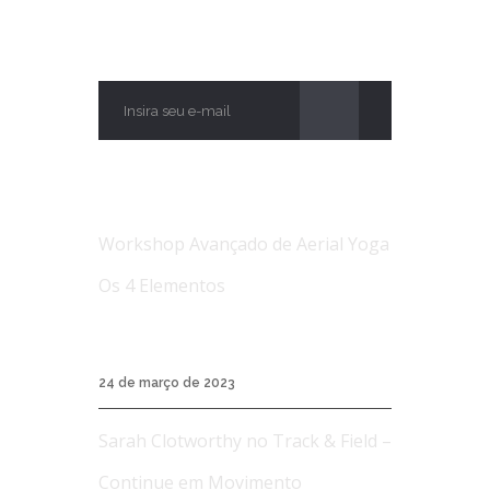
ASSINE
NOTÍCIAS
Workshop Avançado de Aerial Yoga
Os 4 Elementos
Workshop Avançado de Aerial Yoga Os 4
Elementos...
24 de março de 2023
Sarah Clotworthy no Track & Field –
Continue em Movimento