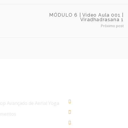
MÓDULO 6 | Vídeo Aula 001 |
Viradhadrasana 1
Próximo post
IAS
AERIAL YOGA BRASIL
+55 48 3206 1983
p Avançado de Aerial Yoga
+55 48 99945-5134
ementos
contato@aerialyogaonl
 Avançado de Aerial Yoga Os 4