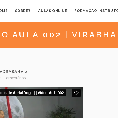
OME
SOBRE
AULAS ONLINE
FORMAÇÃO INSTRUT
EO AULA 002 | VIRABH
HADRASANA 2
0
Comentários