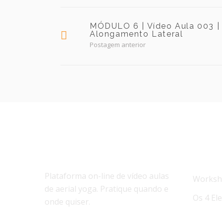
MÓDULO 6 | Vídeo Aula 003 |
Alongamento Lateral
Postagem anterior
SOBRE NÓS
NOTÍC
Plataforma on-line de vídeo aulas
Worksho
de aerial yoga. Pratique quando e
Os 4 El
onde quiser.
Workshop