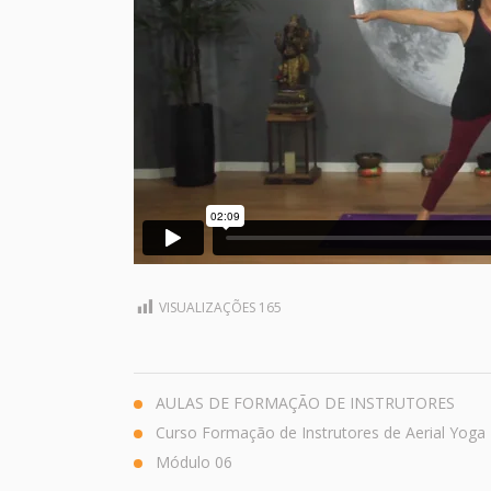
VISUALIZAÇÕES
165
AULAS DE FORMAÇÃO DE INSTRUTORES
Curso Formação de Instrutores de Aerial Yoga
Módulo 06