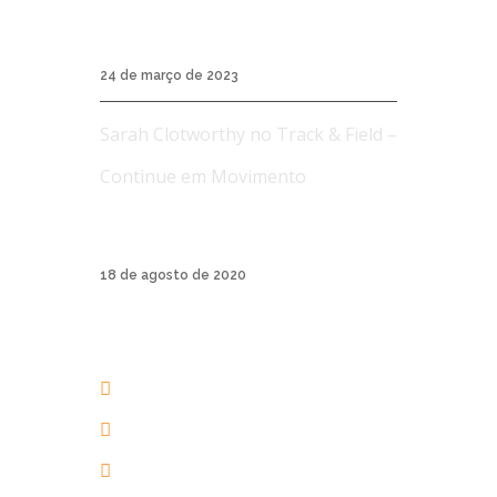
Workshop Avançado de Aerial Yoga Os 4
Elementos...
24 de março de 2023
Sarah Clotworthy no Track & Field –
Continue em Movimento
A Track & Field é uma marca de roupas
esporti...
18 de agosto de 2020
AERIAL YOGA BRASIL
+55 48 3206 1983
+55 48 99945-5134
contato@aerialyogaonline.com.br