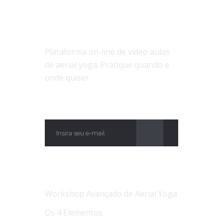
SOBRE NÓS
Plataforma on-line de vídeo aulas
de aerial yoga. Pratique quando e
onde quiser.
ASSINE
NOTÍCIAS
Workshop Avançado de Aerial Yoga
Os 4 Elementos