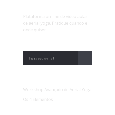
SOBRE NÓS
Plataforma on-line de vídeo aulas
de aerial yoga. Pratique quando e
onde quiser.
ASSINE
NOTÍCIAS
Workshop Avançado de Aerial Yoga
Os 4 Elementos
Workshop Avançado de Aerial Yoga Os 4
Elementos...