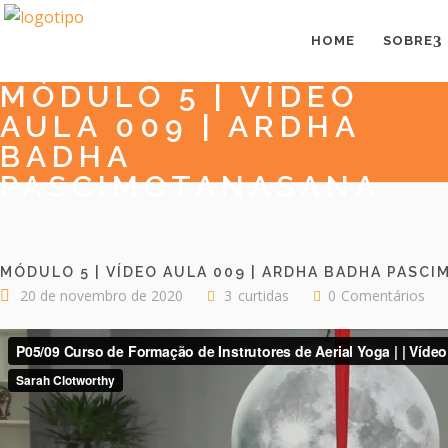
HOME
SOBRE
MÓDULO 5 | VÍDEO
AULA 009 | ARDHA
BADHA
PASCIMOTANASANA
MÓDULO 5 | VÍDEO AULA 009 | ARDHA BADHA PASC
20 de novembro de 2020
3
curtidas
0
Comentários