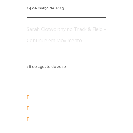
24 de março de 2023
Sarah Clotworthy no Track & Field –
Continue em Movimento
A Track & Field é uma marca de roupas
esporti...
18 de agosto de 2020
AERIAL YOGA BRASIL
+55 48 3206 1983
+55 48 99945-5134
contato@aerialyogaonline.com.br
Av. dos Amores, 201 | 88053-