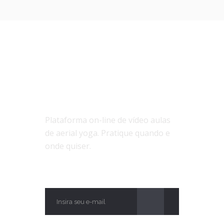
SOBRE NÓS
Plataforma on-line de vídeo aulas
de aerial yoga. Pratique quando e
onde quiser.
ASSINE