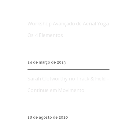
NOTÍCIAS
Workshop Avançado de Aerial Yoga
Os 4 Elementos
Workshop Avançado de Aerial Yoga Os 4
Elementos...
24 de março de 2023
Sarah Clotworthy no Track & Field –
Continue em Movimento
A Track & Field é uma marca de roupas
esporti...
18 de agosto de 2020
AERIAL YOGA BRASIL