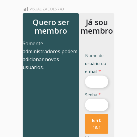
VISUALIZAÇÕES
743
Quero ser
Já sou
membro
membro
Somente
administradores podem
Nome de
adicionar novos
usuário ou
usuários.
e-mail
*
Senha
*