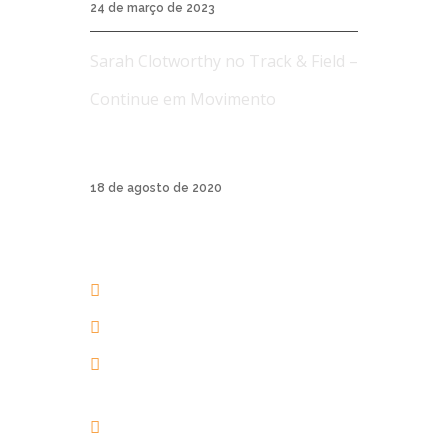
24 de março de 2023
Sarah Clotworthy no Track & Field –
Continue em Movimento
A Track & Field é uma marca de roupas
esporti...
18 de agosto de 2020
AERIAL YOGA BRASIL
+55 48 3206 1983
+55 48 99945-5134
contato@aerialyogaonline.com.br
Av. dos Amores, 201 | 88053-
403 | Jurerê Internacional |