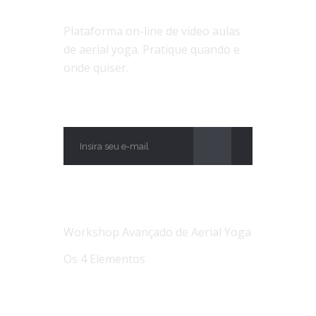
Plataforma on-line de vídeo aulas
de aerial yoga. Pratique quando e
onde quiser.
ASSINE
NOTÍCIAS
Workshop Avançado de Aerial Yoga
Os 4 Elementos
Workshop Avançado de Aerial Yoga Os 4
Elementos...