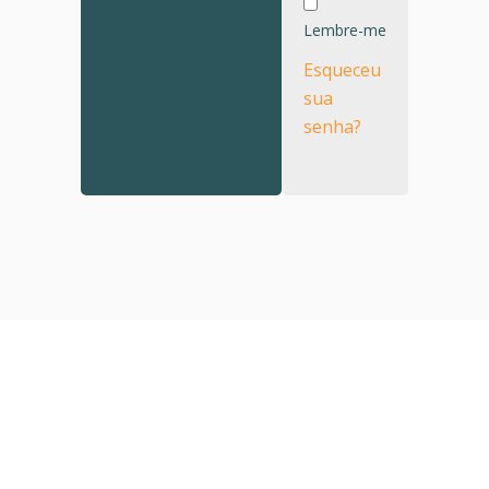
Lembre-me
Esqueceu
sua
senha?
SOBRE NÓS