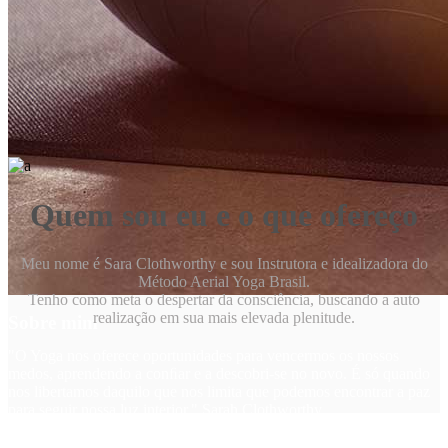
Quem sou eu e o que ofereço
Meu nome é Sara Clothworthy e sou Instrutora e idealizadora do
Método Aerial Yoga Brasil.
Tenho como meta o despertar da consciência, buscando a auto
realização em sua mais elevada plenitude.
Sobre mim
"O Yoga nos oferece oportunidades para vencermos os nossos
medos, aprendendo a conﬁar e a descobri-se no novo. É só quando
nos libertamos daquilo que nos limita que podemos encontrar a paz
para seguir nossa luz interior." Sarah Clothworthy