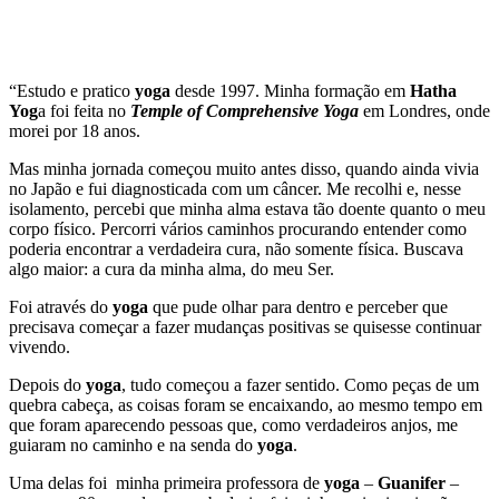
“Estudo e pratico
yoga
desde 1997. Minha formação em
Hatha
Yog
a foi feita no
Temple of Comprehensive Yoga
em Londres, onde
morei por 18 anos.
Mas minha jornada começou muito antes disso, quando ainda vivia
no Japão e fui diagnosticada com um câncer. Me recolhi e, nesse
isolamento, percebi que minha alma estava tão doente quanto o meu
corpo físico. Percorri vários caminhos procurando entender como
poderia encontrar a verdadeira cura, não somente física. Buscava
algo maior: a cura da minha alma, do meu Ser.
Foi através do
yoga
que pude olhar para dentro e perceber que
precisava começar a fazer mudanças positivas se quisesse continuar
vivendo.
Depois do
yoga
, tudo começou a fazer sentido. Como peças de um
quebra cabeça, as coisas foram se encaixando, ao mesmo tempo em
que foram aparecendo pessoas que, como verdadeiros anjos, me
guiaram no caminho e na senda do
yoga
.
Uma delas foi minha primeira professora de
yoga
–
Guanifer
–