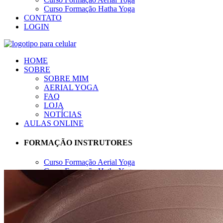
Curso Formação Hatha Yoga
CONTATO
LOGIN
HOME
SOBRE
SOBRE MIM
AERIAL YOGA
FAQ
LOJA
NOTÍCIAS
AULAS ONLINE
FORMAÇÃO INSTRUTORES
Curso Formação Aerial Yoga
Curso Formação Hatha Yoga
CONTATO
LOGIN