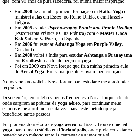
que, com 90 anos de pura sabedoria, foi minha maior inspiração.
Em
2000
fiz a minha primeira formação em
Hatha Yoga
e
ministrei aulas em Essex, no Reino Unido, e em Hasselt-
Bélgica.
Em
2005
estudei
Psychoteraphy Pranic and Pranic Healing
(Psicoterapia Prânica e Cura Prânica) com o
Master Choa
Kok Sui
em Valência, na Espanha.
Em
2006
fui estudar
Ashtanga Yoga
em
Purple Valley
,
Goa-India.
Em
2008
voltei à India para estudar
Ashtanga
e
Pranayama
em
Rishikesh
, na cidade berço do
yoga
.
Foi em
2009
em Nova Iorque que fiz a minha primeira aula
de
Aerial Yoga
. Eu sabia que ali estava o meu coração.
No mesmo ano voltei a Nova Iorque para estudar e me aprofundar
na prática.
Desde então, tenho feito viagens frequentes a Nova Iorque, cidade
onde surgiram as práticas da
yoga aéreo
, para continuar meus
estudos e me aprofundar cada vez mais neste método que já
beneficiou tantas pessoas.
Fui pioneira do método de
yoga aéreo
no Brasil. Trouxe o
aerial
yoga
para o meu estúdio em
Florianópolis
, onde pude constatar os
benefícios do método junto às centenas de alunos que já