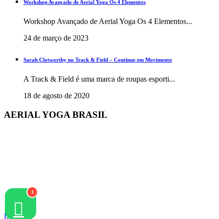
Workshop Avançado de Aerial Yoga Os 4 Elementos
Workshop Avançado de Aerial Yoga Os 4 Elementos...
24 de março de 2023
Sarah Clotworthy no Track & Field – Continue em Movimento
A Track & Field é uma marca de roupas esporti...
18 de agosto de 2020
AERIAL YOGA BRASIL
+55 48 3206 1983
+55 48 99945-5134
contato@aerialyogaonline.com.br
Av. dos Amores, 201 | 88053-403 | Jurerê Internacional |
Florianópolis | Brasil
LOGIN