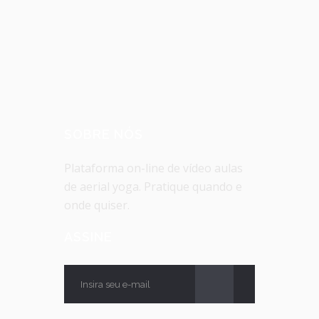
SOBRE NÓS
Plataforma on-line de vídeo aulas
de aerial yoga. Pratique quando e
onde quiser.
ASSINE