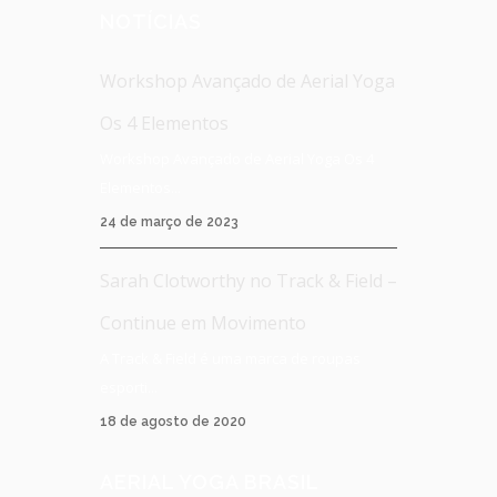
NOTÍCIAS
Workshop Avançado de Aerial Yoga
Os 4 Elementos
Workshop Avançado de Aerial Yoga Os 4
Elementos...
24 de março de 2023
Sarah Clotworthy no Track & Field –
Continue em Movimento
A Track & Field é uma marca de roupas
esporti...
18 de agosto de 2020
AERIAL YOGA BRASIL