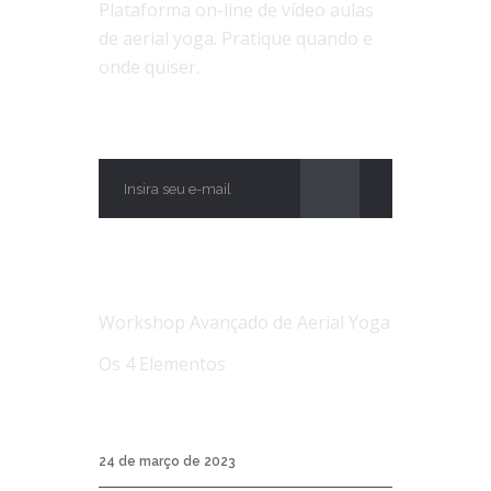
Plataforma on-line de vídeo aulas
de aerial yoga. Pratique quando e
onde quiser.
ASSINE
NOTÍCIAS
Workshop Avançado de Aerial Yoga
Os 4 Elementos
Workshop Avançado de Aerial Yoga Os 4
Elementos...
24 de março de 2023