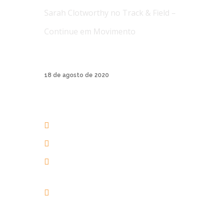
Sarah Clotworthy no Track & Field –
Continue em Movimento
A Track & Field é uma marca de roupas
esporti...
18 de agosto de 2020
AERIAL YOGA BRASIL
+55 48 3206 1983
+55 48 99945-5134
contato@aerialyogaonline.com.br
Av. dos Amores, 201 | 88053-
403 | Jurerê Internacional |
Florianópolis | Brasil