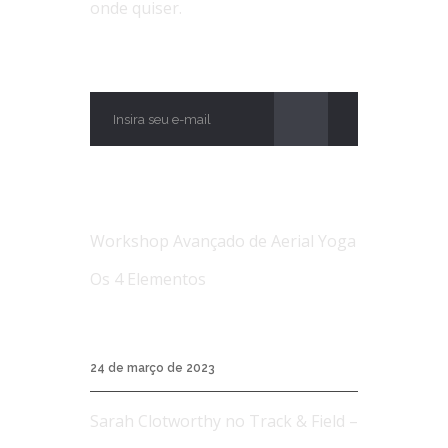
onde quiser.
ASSINE
NOTÍCIAS
Workshop Avançado de Aerial Yoga
Os 4 Elementos
Workshop Avançado de Aerial Yoga Os 4
Elementos...
24 de março de 2023
Sarah Clotworthy no Track & Field –