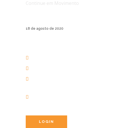
Continue em Movimento
A Track & Field é uma marca de roupas
esporti...
18 de agosto de 2020
AERIAL YOGA BRASIL
+55 48 3206 1983
+55 48 99945-5134
contato@aerialyogaonline.com.br
Av. dos Amores, 201 | 88053-
403 | Jurerê Internacional |
Florianópolis | Brasil
LOGIN