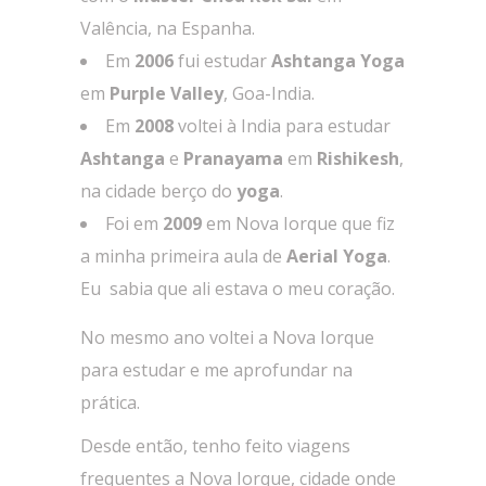
Valência, na Espanha.
Em
2006
fui estudar
Ashtanga Yoga
em
Purple Valley
, Goa-India.
Em
2008
voltei à India para estudar
Ashtanga
e
Pranayama
em
Rishikesh
,
na cidade berço do
yoga
.
Foi em
2009
em Nova Iorque que fiz
a minha primeira aula de
Aerial Yoga
.
Eu sabia que ali estava o meu coração.
No mesmo ano voltei a Nova Iorque
para estudar e me aprofundar na
prática.
Desde então, tenho feito viagens
frequentes a Nova Iorque, cidade onde