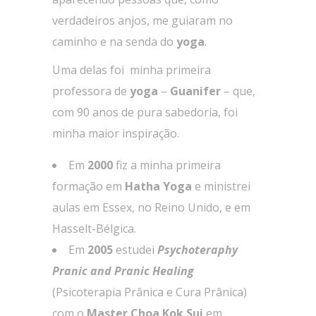
verdadeiros anjos, me guiaram no
caminho e na senda do
yoga
.
Uma delas foi minha primeira
professora de
yoga
–
Guanifer
– que,
com 90 anos de pura sabedoria, foi
minha maior inspiração.
Em
2000
fiz a minha primeira
formação em
Hatha Yoga
e ministrei
aulas em Essex, no Reino Unido, e em
Hasselt-Bélgica.
Em
2005
estudei
Psychoteraphy
Pranic and Pranic Healing
(Psicoterapia Prânica e Cura Prânica)
com o
Master Choa Kok Sui
em