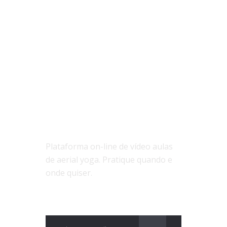
SOBRE NÓS
Plataforma on-line de vídeo aulas
de aerial yoga. Pratique quando e
onde quiser.
ASSINE