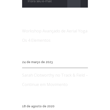
NOTÍCIAS
Workshop Avançado de Aerial Yoga
Os 4 Elementos
Workshop Avançado de Aerial Yoga Os 4
Elementos...
24 de março de 2023
Sarah Clotworthy no Track & Field –
Continue em Movimento
A Track & Field é uma marca de roupas
esporti...
18 de agosto de 2020