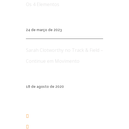
Os 4 Elementos
Workshop Avançado de Aerial Yoga Os 4
Elementos...
24 de março de 2023
Sarah Clotworthy no Track & Field –
Continue em Movimento
A Track & Field é uma marca de roupas
esporti...
18 de agosto de 2020
AERIAL YOGA BRASIL
+55 48 3206 1983
+55 48 99945-5134