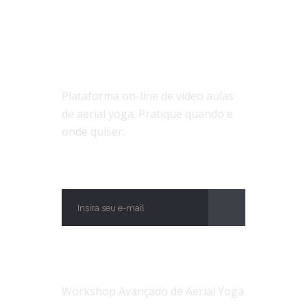
SOBRE NÓS
Plataforma on-line de vídeo aulas
de aerial yoga. Pratique quando e
onde quiser.
ASSINE
NOTÍCIAS
Workshop Avançado de Aerial Yoga