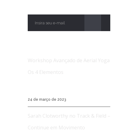
ASSINE
NOTÍCIAS
Workshop Avançado de Aerial Yoga
Os 4 Elementos
Workshop Avançado de Aerial Yoga Os 4
Elementos...
24 de março de 2023
Sarah Clotworthy no Track & Field –
Continue em Movimento
A Track & Field é uma marca de roupas