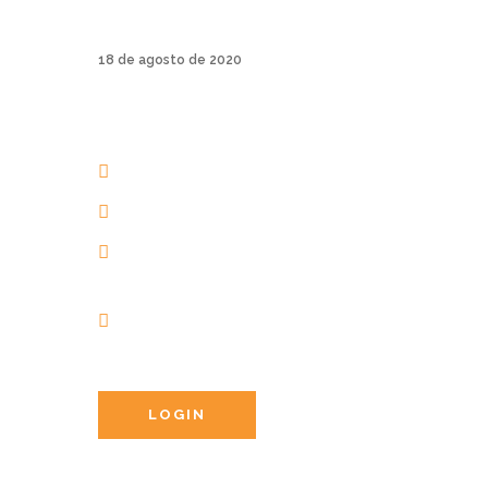
esporti...
18 de agosto de 2020
AERIAL YOGA BRASIL
+55 48 3206 1983
+55 48 99945-5134
contato@aerialyogaonline.com.br
Av. dos Amores, 201 | 88053-
403 | Jurerê Internacional |
Florianópolis | Brasil
LOGIN