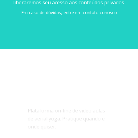
liberaremos seu acesso aos conteúdos privados.
Em caso de dúvidas,
entre em contato
conosco
SOBRE NÓS
Plataforma on-line de vídeo aulas
de aerial yoga. Pratique quando e
onde quiser.