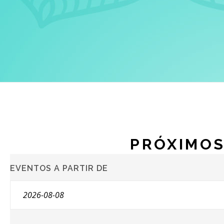
PRÓXIMOS
NAVEGAÇÃO
EVENTOS A PARTIR DE
DE
EXIBIÇÕES
DE
EVENTOS