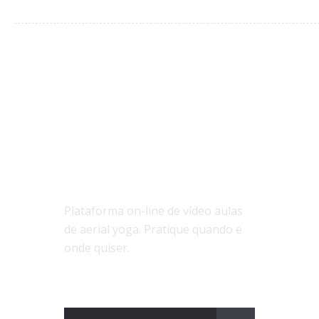
SOBRE NÓS
Plataforma on-line de vídeo aulas
de aerial yoga. Pratique quando e
onde quiser.
ASSINE