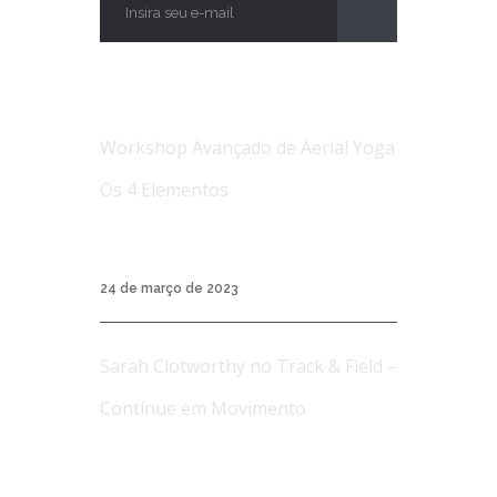
NOTÍCIAS
Workshop Avançado de Aerial Yoga
Os 4 Elementos
Workshop Avançado de Aerial Yoga Os 4
Elementos...
24 de março de 2023
Sarah Clotworthy no Track & Field –
Continue em Movimento
A Track & Field é uma marca de roupas
esporti...