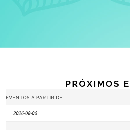
PRÓXIMOS 
NAVEGAÇÃO
EVENTOS A PARTIR DE
DE
EXIBIÇÕES
DE
EVENTOS