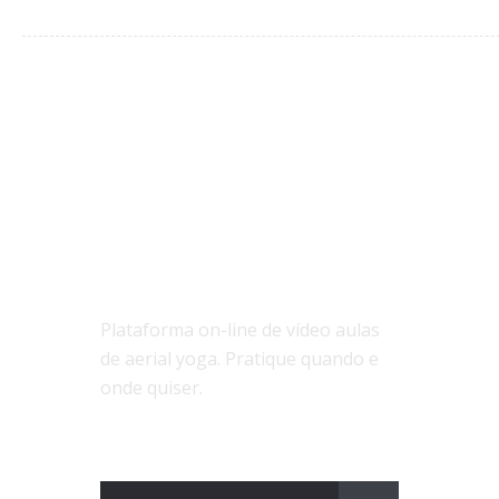
SOBRE NÓS
Plataforma on-line de vídeo aulas
de aerial yoga. Pratique quando e
onde quiser.
ASSINE