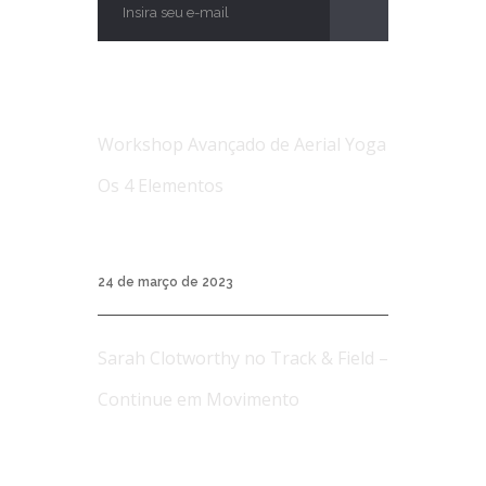
NOTÍCIAS
Workshop Avançado de Aerial Yoga
Os 4 Elementos
Workshop Avançado de Aerial Yoga Os 4
Elementos...
24 de março de 2023
Sarah Clotworthy no Track & Field –
Continue em Movimento
A Track & Field é uma marca de roupas
esporti...